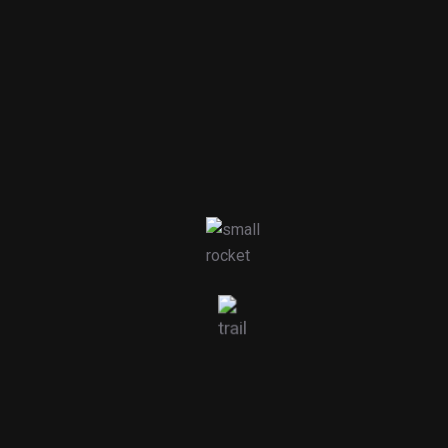
Categ
Air 
Cus
Oce
Roa
Recen