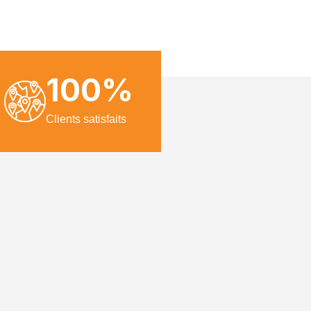
100
%
Clients satisfaits