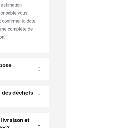
e estimation
sponsable vous
t confirmer la date
mme complète de
ion
.
opose
n des déchets
livraison et
les?