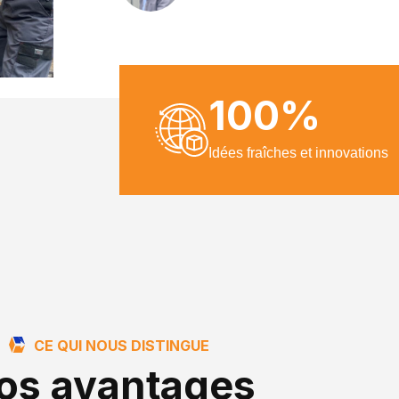
100
%
Idées fraîches et innovations
CE QUI NOUS DISTINGUE
os avantages