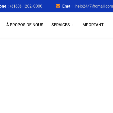
one :
+(163)-1202-0088
Email :
help24/7@gmail.com
À PROPOS DE NOUS
SERVICES
IMPORTANT