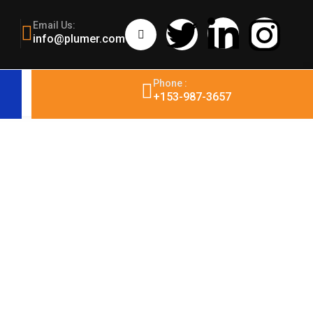
Email Us:
info@plumer.com
Phone :
+153-987-3657