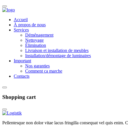
Accueil
À propos de nous
Services
Déménagement
Nettoyage
Élimination
Livraison et installation de meubles
Installation/démontage de luminaires
Important
Nos garanties
Comment ça marche
Contacts
Shopping cart
Pellentesque non dolor vitae lacus fringilla consequat vel quis enim. Cr