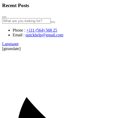
Recent Posts
Phone :
+111 (564) 568 25
Email :
quickhelp@gmail.com
Language
[gtranslate]